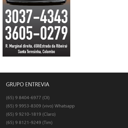
GRUPO
ENTREVIA
(65) 9 8404-6977 (OI)
(65) 9 9953-8309 (vivo) Whatsapp
(65) 9 9210-1819 (Claro)
(65) 9 8121-9249 (Tim)