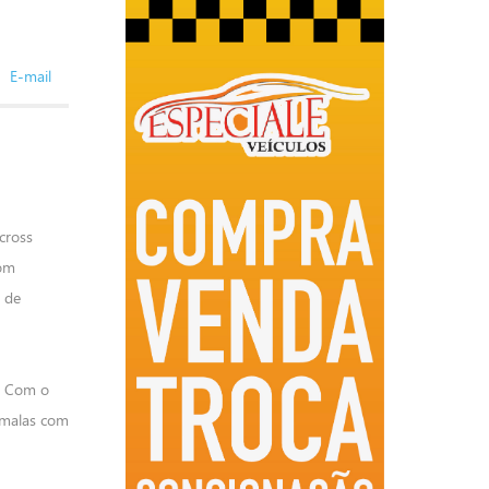
E-mail
cross
com
e de
o. Com o
-malas com