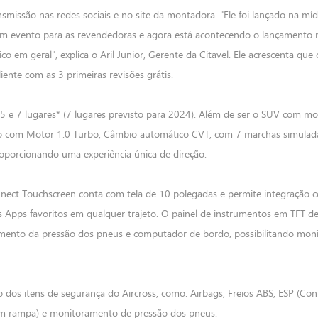
ssão nas redes sociais e no site da montadora. "Ele foi lançado na míd
um evento para as revendedoras e agora está acontecendo o lançamento 
co em geral", explica o Aril Junior, Gerente da Citavel. Ele acrescenta que 
iente com as 3 primeiras revisões grátis.
 5 e 7 lugares* (7 lugares previsto para 2024). Além de ser o SUV com mo
o com Motor 1.0 Turbo, Câmbio automático CVT, com 7 marchas simulad
porcionando uma experiência única de direção.
nect Touchscreen conta com tela de 10 polegadas e permite integração 
s Apps favoritos em qualquer trajeto. O painel de instrumentos em TFT de
amento da pressão dos pneus e computador de bordo, possibilitando moni
 dos itens de segurança do Aircross, como: Airbags, Freios ABS, ESP (Con
ida em rampa) e monitoramento de pressão dos pneus.