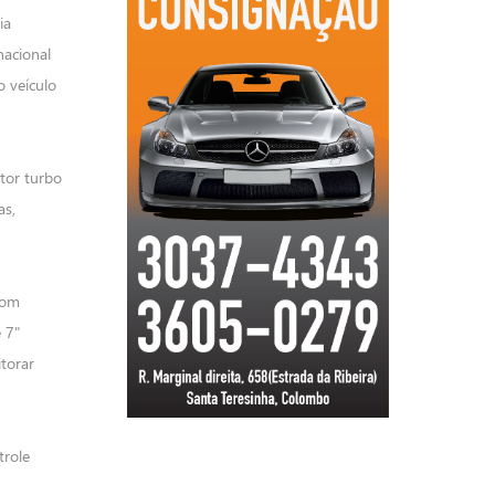
ia
nacional
o veículo
tor turbo
as,
com
 7"
torar
trole