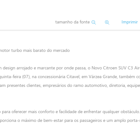
tamanho da fonte
Imprimir
motor turbo mais barato do mercado
om design arrojado e marcante por onde passa, o Novo Citroen SUV C3 Air
quinta-feira (07), na concessionária Citavel, em Várzea Grande, também 
ram presentes clientes, empresários do ramo automotivo, diretoria, equip
ra oferecer mais conforto e facilidade de enfrentar qualquer obstácul
 proporciona o máximo de bem-estar para os passageiros e um amplo porta