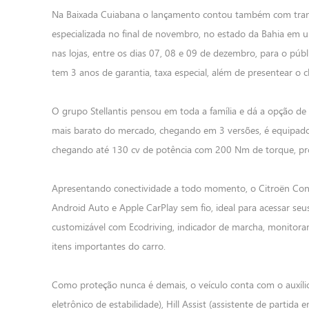
Na Baixada Cuiabana o lançamento contou também com transmi
especializada no final de novembro, no estado da Bahia em 
nas lojas, entre os dias 07, 08 e 09 de dezembro, para o públi
tem 3 anos de garantia, taxa especial, além de presentear o cl
O grupo Stellantis pensou em toda a família e dá a opção de
mais barato do mercado, chegando em 3 versões, é equipad
chegando até 130 cv de potência com 200 Nm de torque, pro
Apresentando conectividade a todo momento, o Citroën Con
Android Auto e Apple CarPlay sem fio, ideal para acessar seu
customizável com Ecodriving, indicador de marcha, monitor
itens importantes do carro.
Como proteção nunca é demais, o veículo conta com o auxílio
eletrônico de estabilidade), Hill Assist (assistente de part