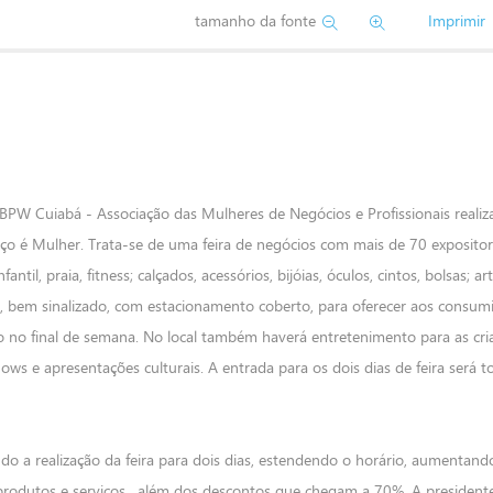
tamanho da fonte
Imprimir
 BPW Cuiabá - Associação das Mulheres de Negócios e Profissionais realiz
ço é Mulher. Trata-se de uma feira de negócios com mais de 70 exposito
til, praia, fitness; calçados, acessórios, bijóias, óculos, cintos, bolsas; a
o, bem sinalizado, com estacionamento coberto, para oferecer aos consum
 no final de semana. No local também haverá entretenimento para as cri
ows e apresentações culturais. A entrada para os dois dias de feira será 
ndo a realização da feira para dois dias, estendendo o horário, aumentan
odutos e serviços,
além dos descontos que chegam a 70%. A presiden