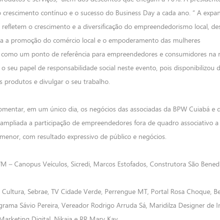
 crescimento contínuo e o sucesso do Business Day a cada ano. “ A expa
ão refletem o crescimento e a diversificação do empreendedorismo local, d
ara a promoção do comércio local e o empoderamento das mulheres
 como um ponto de referência para empreendedores e consumidores na r
seu papel de responsabilidade social neste evento, pois disponibilizou d
us produtos e divulgar o seu trabalho.
fomentar, em um único dia, os negócios das associadas da BPW Cuiabá e 
i ampliada a participação de empreendedores fora de quadro associativo 
menor, com resultado expressivo de público e negócios.
– Canopus Veículos, Sicredi, Marcos Estofados, Construtora São Benedi
 Cultura, Sebrae, TV Cidade Verde, Perrengue MT, Portal Rosa Choque, Bel
ama Sávio Pereira, Vereador Rodrigo Arruda Sá, Maridilza Designer de In
Marketing Digital, Nikaia e RR Mary Kay.