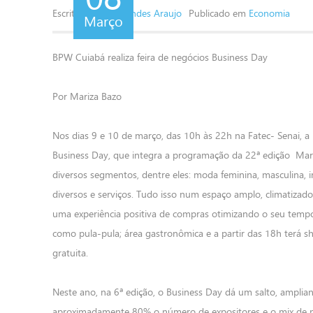
Escrito por
Marcondes Araujo
Publicado em
Economia
Março
BPW Cuiabá realiza feira de negócios Business Day
Por Mariza Bazo
Nos dias 9 e 10 de março, das 10h às 22h na Fatec- Senai, a
Business Day, que integra a programação da 22ª edição
Mar
diversos segmentos, dentre eles: moda feminina, masculina, infan
diversos e serviços. Tudo isso num espaço amplo, climatizad
uma experiência positiva de compras otimizando o seu tempo
como pula-pula; área gastronômica e a partir das 18h terá sh
gratuita.
Neste ano, na 6ª edição, o Business Day dá um salto, amplia
aproximadamente 80% o número de expositores e o mix de pr