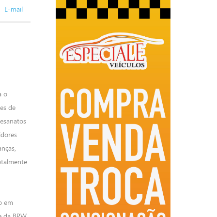
E-mail
a o
res de
rtesanatos
idores
anças,
totalmente
do em
te da BPW