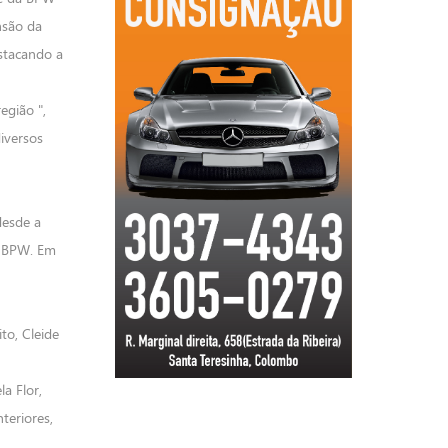
nsão da
estacando a
egião ",
iversos
desde a
a BPW. Em
to, Cleide
a Flor,
teriores,