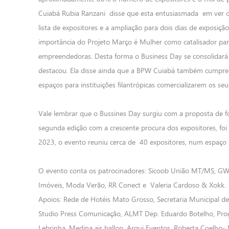
Cuiabá Rubia Ranzani
disse que esta entusiasmada
em ver o
lista de expositores e a ampliação para dois dias de exposiç
importância do Projeto Março é Mulher como catalisador p
empreendedoras. Desta forma o Business Day se consolidará
destacou. Ela disse ainda que a BPW Cuiabá também cumpre o 
espaços para instituições filantrópicas comercializarem os se
Vale lembrar que o Bussines Day surgiu com a proposta de 
segunda edição com a crescente procura dos expositores, fo
2023, o evento reuniu cerca de
40 expositores, num espaço 
O evento conta os patrocinadores: Sicoob União MT/MS, GWM 
Imóveis, Moda Verão, RR Conect e
Valeria Cardoso & Xokk.
Apoios: Rede de Hotéis Mato Grosso, Secretaria Municipal de
Studio Press Comunicação, ALMT Dep. Eduardo Botelho, Progr
Lebrinha, Medina air ballon, Arqui Eventos, Roberta Coelho- 