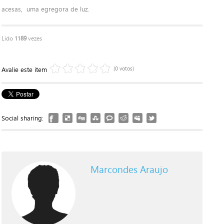
acesas, uma egregora de luz.
Lido
1189
vezes
(0 votos)
Avalie este item
Social sharing:
Marcondes Araujo