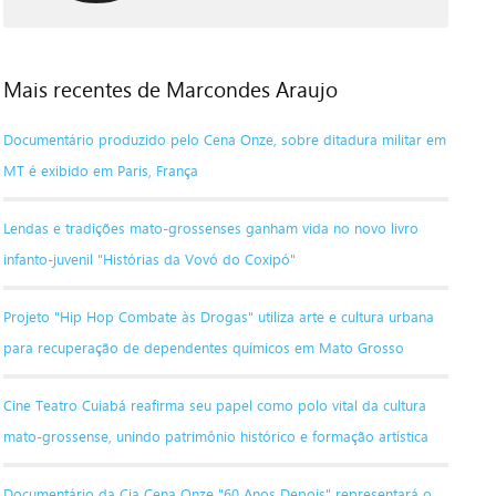
Mais recentes de Marcondes Araujo
Documentário produzido pelo Cena Onze, sobre ditadura militar em
MT é exibido em Paris, França
Lendas e tradições mato-grossenses ganham vida no novo livro
infanto-juvenil "Histórias da Vovó do Coxipó"
Projeto "Hip Hop Combate às Drogas" utiliza arte e cultura urbana
para recuperação de dependentes químicos em Mato Grosso
Cine Teatro Cuiabá reafirma seu papel como polo vital da cultura
mato-grossense, unindo patrimônio histórico e formação artística
Documentário da Cia Cena Onze "60 Anos Depois" representará o