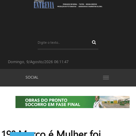
Domingo, 9/Agosto/2026
06:11:48
SOCIAL
19º Março é Mulher foi