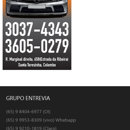
GRUPO
ENTREVIA
(65) 9 8404-6977 (OI)
(65) 9 9953-8309 (vivo) Whatsapp
(65) 9 9210-1819 (Claro)