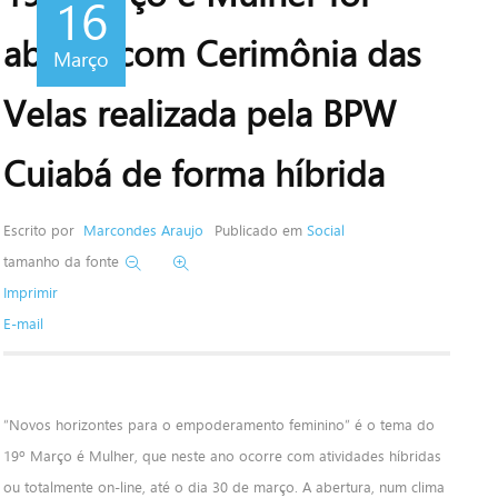
16
aberto com Cerimônia das
Março
Velas realizada pela BPW
Cuiabá de forma híbrida
Escrito por
Marcondes Araujo
Publicado em
Social
tamanho da fonte
Imprimir
E-mail
“Novos horizontes para o empoderamento feminino” é o tema do
19º Março é Mulher, que neste ano ocorre com atividades híbridas
ou totalmente on-line, até o dia 30 de março. A abertura, num clima